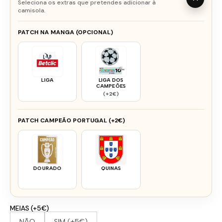
Seleciona os extras que pretendes adicionar à
camisola.
PATCH NA MANGA (OPCIONAL)
LIGA
LIGA DOS
CAMPEÕES
(+2€)
PATCH CAMPEÃO PORTUGAL (+2€)
DOURADO
QUINAS
MEIAS (+5€)
NÃO
SIM (+5€)