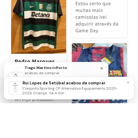
×
Tiago Martins
de
Porto
acabou de comprar
Conjunto Sporting CP Alternativo
×
Rui Lopes de Setúbal acabou de comprar
Equipamento 2025-2026 Criança
Envie-nos uma mensagem de
Conjunto Sporting CP Alternativo Equipamento 2025-
há 4 minutos
WhatsApp
2026 Criança · há 4 min