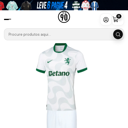
Início
Camisolas
Liga Portugal Betclic
SPORTING 🦁🟢
Criança
Conjunto Sporting CP Alternativo Equipamento 2025-2026
0
Criança