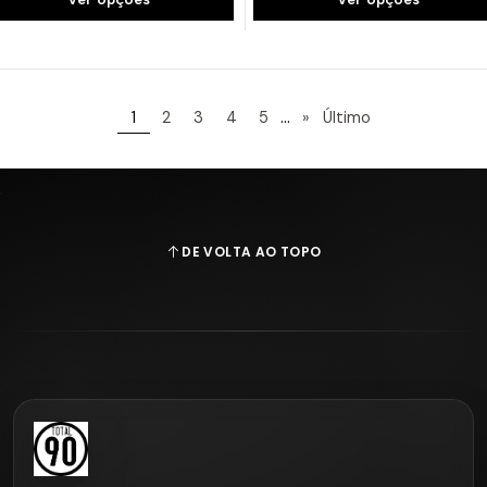
...
1
2
3
4
5
»
Último
DE VOLTA AO TOPO