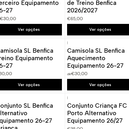
erceiro Equipamento
de Treino Benfica
6-27
2026/2027
€30,00
€65,00
Ver opções
Ver opções
|
amisola SL Benfica
Camisola SL Benfica
reino Equipamento
Aquecimento
6-27
Equipamento 26-27
30,00
€30,00
de
Ver opções
Ver opções
|
onjunto SL Benfica
Conjunto Criança FC
lternativo
Porto Alternativo
quipamento 26-27
Equipamento 26/27
riança
€35,00