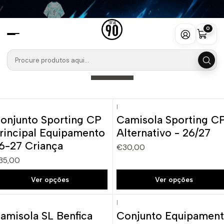
Início
Camisolas
Liga Portugal Betclic
0
Liga Portugal Betclic
Filtros
|
onjunto Sporting CP
Camisola Sporting C
Novo
Novo
rincipal Equipamento
Alternativo - 26/27
6-27 Criança
€30,00
35,00
Ver opções
Ver opções
|
amisola SL Benfica
Conjunto Equipamen
Novo
Novo