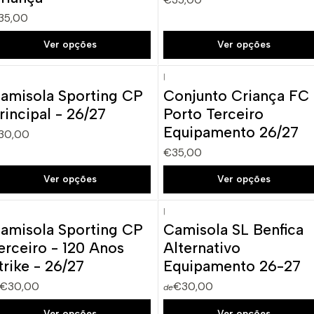
35,00
Ver opções
Ver opções
|
amisola Sporting CP
Conjunto Criança FC
rincipal - 26/27
Porto Terceiro
Equipamento 26/27
30,00
€35,00
Ver opções
Ver opções
|
amisola Sporting CP
Camisola SL Benfica
erceiro - 120 Anos
Alternativo
trike - 26/27
Equipamento 26-27
€30,00
€30,00
de
Ver opções
Ver opções