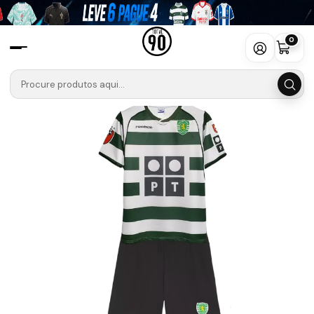
Início
Camisolas
Liga Portugal Betclic
SPORTING 🦁🟢
Retro
Conjunto Sporting Equipamento Principal 2002-2003 Criança
0