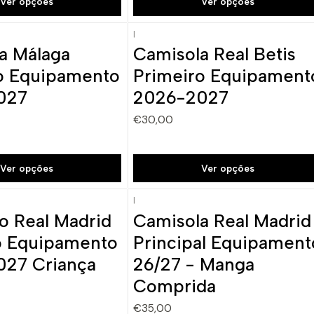
Ver opções
Ver opções
|
a Málaga
Camisola Real Betis
o Equipamento
Primeiro Equipament
027
2026-2027
€30,00
Ver opções
Ver opções
|
o Real Madrid
Camisola Real Madrid
o Equipamento
Principal Equipament
27 Criança
26/27 - Manga
Comprida
€35,00