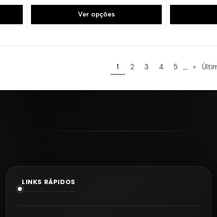
Ver opções
...
1
2
3
4
5
»
Últi
LINKS RÁPIDOS