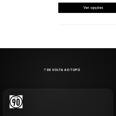
Ver opções
DE VOLTA AO TOPO