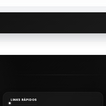
o fazemos envios à cobrança. As encomendas seguem após con
LINKS RÁPIDOS