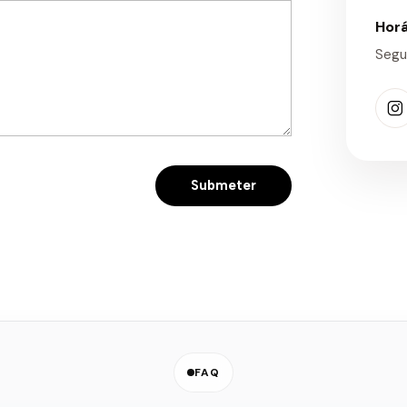
Horá
Segu
FAQ