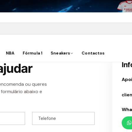
Início
Contacto
NBA
Fórmula 1
Sneakers
Contactos
In
ajudar
Apoi
 encomenda ou queres
formulário abaixo e
clie
Wha
Telefone