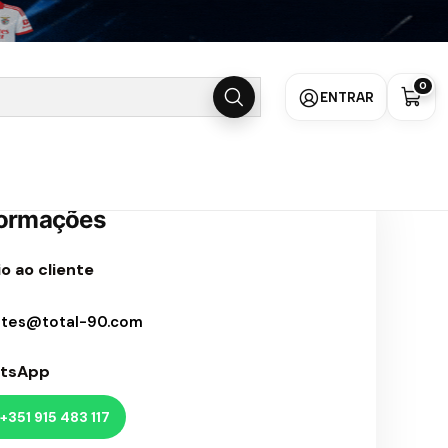
0
ENTRAR
formações
o ao cliente
ntes@total-90.com
tsApp
+351 915 483 117