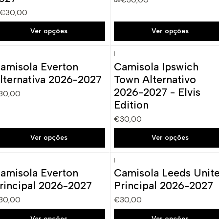
de
€30,00
Ver opções
Ver opções
|
amisola Everton
Camisola Ipswich
Novo
lternativa 2026-2027
Town Alternativo
2026-2027 - Elvis
30,00
Edition
€30,00
Ver opções
Ver opções
|
amisola Everton
Camisola Leeds Unit
rincipal 2026-2027
Principal 2026-2027
30,00
€30,00
Ver opções
Ver opções