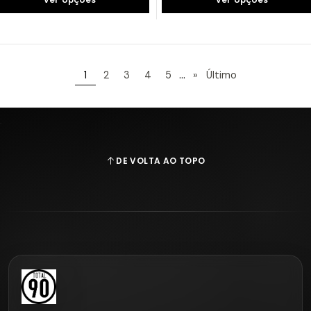
...
1
2
3
4
5
»
Último
DE VOLTA AO TOPO