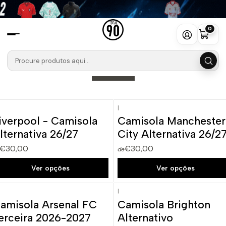
Início
Camisolas
Premier League
0
Premier League
Filtros
|
iverpool - Camisola
Camisola Manchester
Novo
Novo
lternativa 26/27
City Alternativa 26/2
€30,00
€30,00
de
Ver opções
Ver opções
|
amisola Arsenal FC
Camisola Brighton
Novo
Novo
erceira 2026-2027
Alternativo