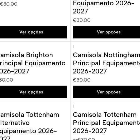
Equipamento 2026-
€30,00
2027
€30,00
Ver opções
Ver opções
|
amisola Brighton
Camisola Nottingha
Novo
Novo
rincipal Equipamento
Principal Equipament
026-2027
2026-2027
30,00
€30,00
Ver opções
Ver opções
|
amisola Tottenham
Camisola Tottenham
Novo
Novo
lternativo
Principal Equipament
quipamento 2026-
2026-2027
027
€30,00