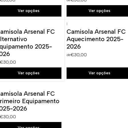
de
Ver opções
Ver opções
|
amisola Arsenal FC
Camisola Arsenal FC
lternativo
Aquecimento 2025-
quipamento 2025-
2026
026
€30,00
de
€30,00
Ver opções
Ver opções
amisola Arsenal FC
rimeiro Equipamento
025-2026
€30,00
Ver opções