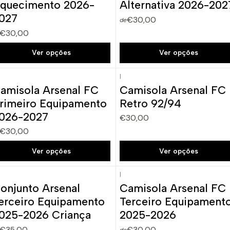
quecimento 2026-
Alternativa 2026-202
027
€30,00
de
€30,00
Ver opções
Ver opções
|
amisola Arsenal FC
Camisola Arsenal FC
rimeiro Equipamento
Retro 92/94
026-2027
€30,00
€30,00
Ver opções
Ver opções
|
onjunto Arsenal
Camisola Arsenal FC
erceiro Equipamento
Terceiro Equipament
025-2026 Criança
2025-2026
€35,00
€30,00