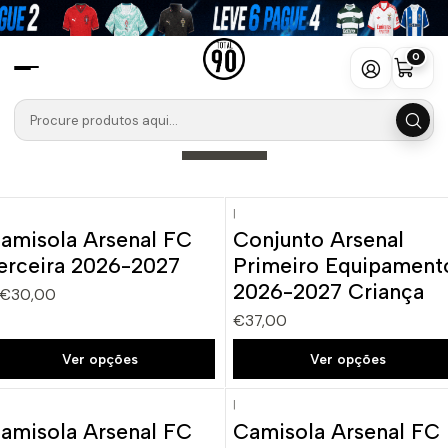
Início
Camisolas
Premier League
Arsenal
0
Arsenal
Filtros
|
amisola Arsenal FC
Conjunto Arsenal
Novo
erceira 2026-2027
Primeiro Equipament
2026-2027 Criança
€30,00
€37,00
Ver opções
Ver opções
|
amisola Arsenal FC
Camisola Arsenal FC