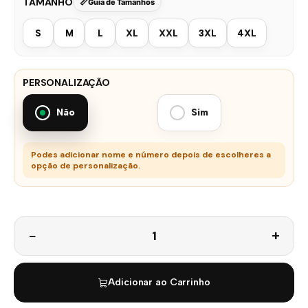
TAMANHO
Guia de Tamanhos
S
M
L
XL
XXL
3XL
4XL
PERSONALIZAÇÃO
Não
Sim
Podes adicionar nome e número depois de escolheres a
opção de personalização.
Quantidade
Adicionar ao Carrinho