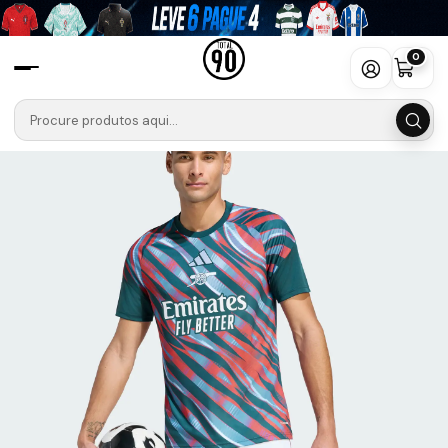
Início
Camisolas
Premier League
Arsenal
Camisola Arsenal FC Aquecimento 2026-2027
0