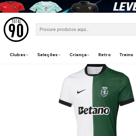
Início
Camisolas
L
Clubes
Seleções
Criança
Retro
Treino