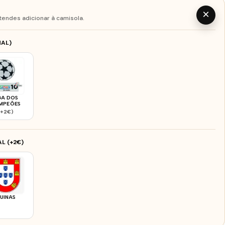
×
tendes adicionar à camisola.
AL)
GA DOS
MPEÕES
(+2€)
L (+2€)
UINAS