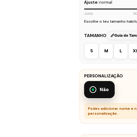
Ajuste:
normal
Justo
N
Escolhe o teu tamanho habit
TAMANHO
Guia de Ta
S
M
L
X
PERSONALIZAÇÃO
Não
Podes adicionar nome e 
personalização.