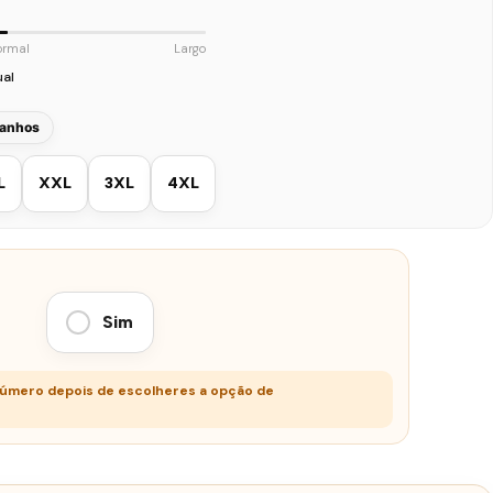
ormal
Largo
ual
manhos
L
XXL
3XL
4XL
Sim
número depois de escolheres a opção de