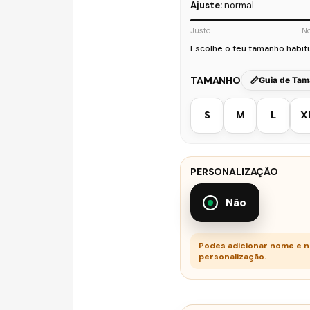
Ajuste:
normal
Justo
N
Escolhe o teu tamanho habit
TAMANHO
Guia de Ta
S
M
L
X
PERSONALIZAÇÃO
Não
Podes adicionar nome e 
personalização.