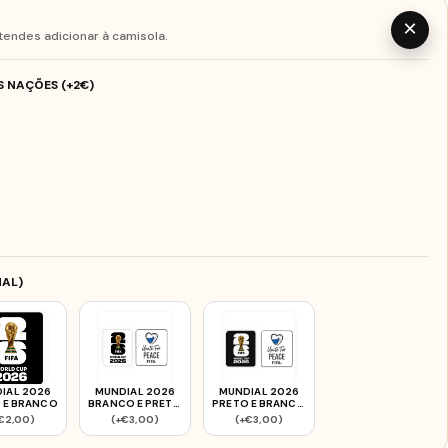
×
tendes adicionar à camisola.
 NAÇÕES (+2€)
AL)
IAL 2026
MUNDIAL 2026
MUNDIAL 2026
 E BRANCO
BRANCO E PRETO
PRETO E BRANCO
+ FIFA
+ FIFA
€2,00)
(+€3,00)
(+€3,00)