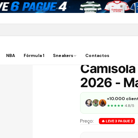
ORTUGAL🟢🔴
Portugal 2025
Camisola Alternativa Portugal 20
Novo |
197
vendidos
NBA
Fórmula 1
Sneakers
👀
3
Contactos
pessoas a ver agora
Camisola 
2026 - M
+10.000 client
★★★★★
4.8/5