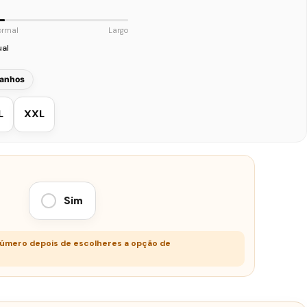
ormal
Largo
ual
manhos
L
XXL
Sim
número depois de escolheres a opção de