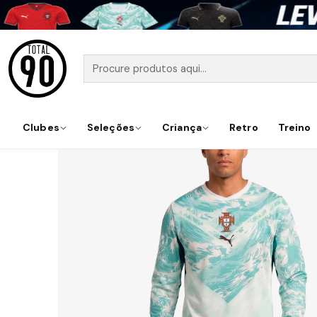
Início
Seleções
P
Clubes
Seleções
Criança
Retro
Treino