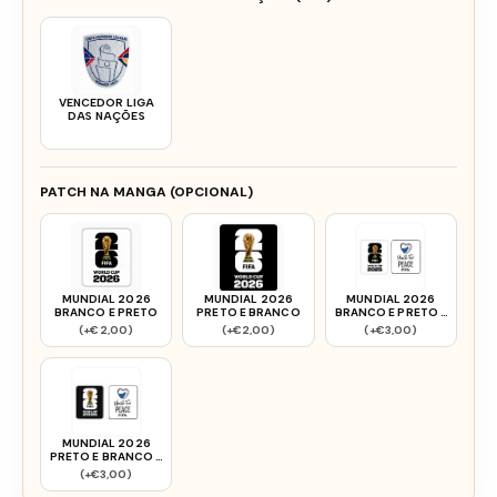
VENCEDOR LIGA
DAS NAÇÕES
PATCH NA MANGA (OPCIONAL)
MUNDIAL 2026
MUNDIAL 2026
MUNDIAL 2026
BRANCO E PRETO
PRETO E BRANCO
BRANCO E PRETO +
FIFA
(+€2,00)
(+€2,00)
(+€3,00)
MUNDIAL 2026
PRETO E BRANCO +
FIFA
(+€3,00)