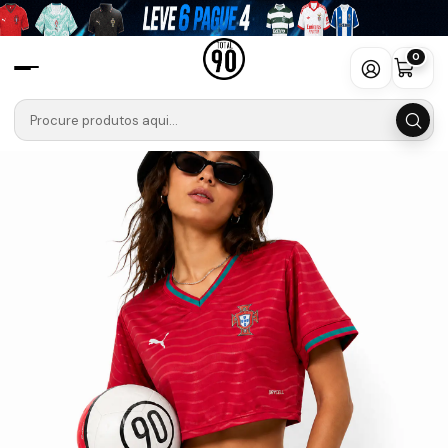
Início
Seleções
PORTUGAL🟢🔴
Portugal 2025
Camisola Principal Portugal 2026 - Croptop Feminino
0