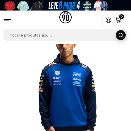
Início
Camisolas
Fórmula 1
Sweatshirt RedBull Racing 2026
0