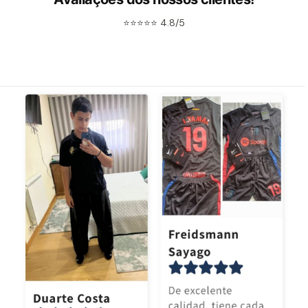
⭐⭐⭐⭐⭐ 4.8/5