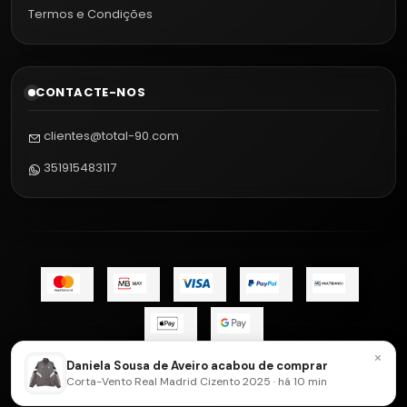
Termos e Condições
CONTACTE-NOS
clientes@total-90.com
351915483117
×
Envie-nos uma mensagem de
Daniela Sousa de Aveiro acabou de comprar
2026 Total 90 - Camisolas de Futebol.
Corta-Vento Real Madrid Cizento 2025 · há 10 min
WhatsApp
Todos os Direitos Reservados.
Com tecnologia Jumpseller
.