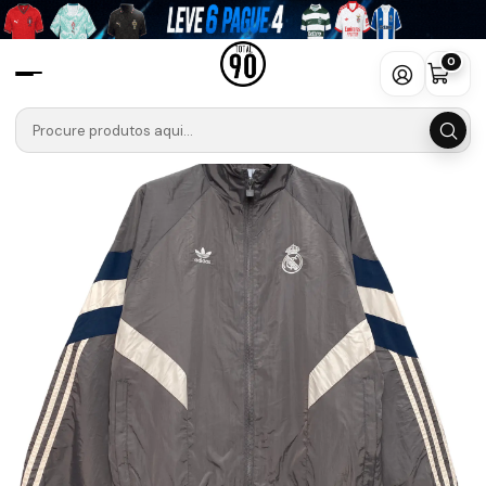
Início
Camisolas
La Liga
Real Madrid
Corta-Vento Real Madrid Cizento 2025
0