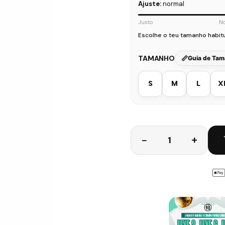
Ajuste:
normal
Justo
N
Escolhe o teu tamanho habit
TAMANHO
Guia de Ta
S
M
L
X
Quantidade