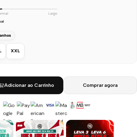
ormal
Largo
ual
manhos
L
XXL
Adicionar ao Carrinho
Comprar agora