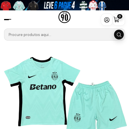
Início
Camisolas
Liga Portugal Betclic
SPORTING 🦁🟢
Criança
Conjunto SC Portugal Quinto Equipamento 2025-2026 Criança
0