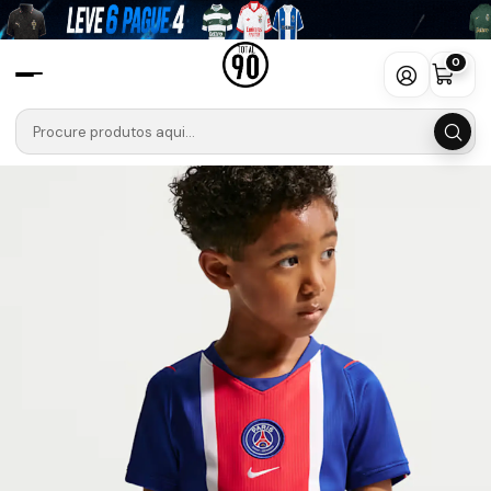
Início
Camisolas
Ligue 1 Uber Eats
PSG
Conjunto PSG Primeiro Equipamento 26/27 - Criança
0