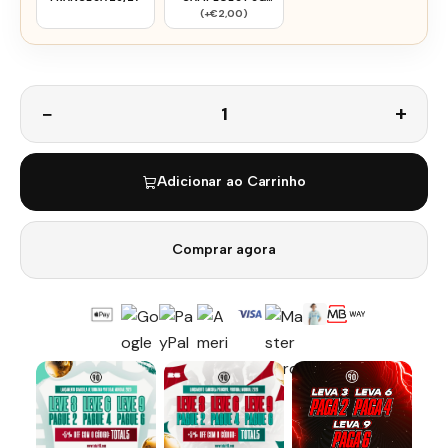
2526
(+€2,00)
Quantidade
Adicionar ao Carrinho
Comprar agora