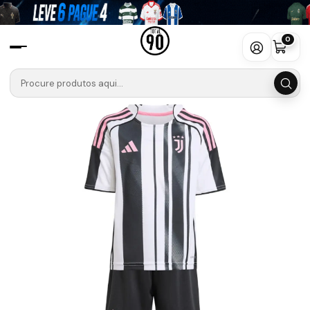
Início
Camisolas
Serie A
Juventus
Conjunto Juventus Primeiro Equipamento 2025-2026 Criança
0