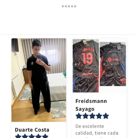
⭐⭐⭐⭐⭐