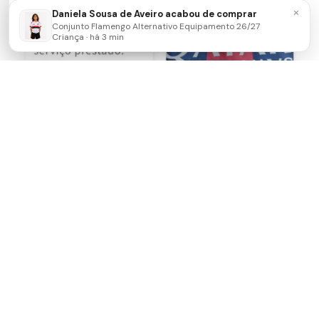
Conjunto Flamengo Alternativo
×
Daniela Sousa de Aveiro acabou de comprar
Equipamento 26/27 Criança
Envie-nos uma mensagem de
Conjunto Flamengo Alternativo Equipamento 26/27
há 11 minutos
WhatsApp
Criança · há 3 min