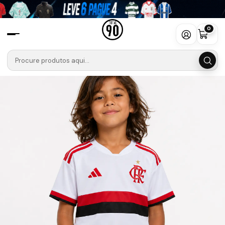
Início
Camisolas
Brasileirão
Flamengo
Conjunto Flamengo Alternativo Equipamento 26/27 Criança
0