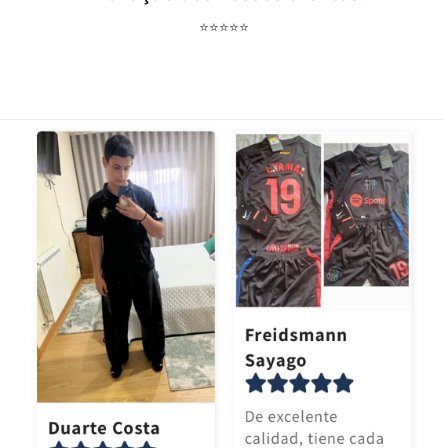
⭐⭐⭐⭐⭐