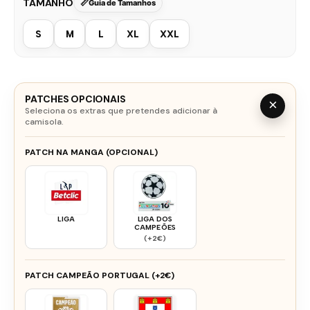
TAMANHO
Guia de Tamanhos
S
M
L
XL
XXL
PATCHES OPCIONAIS
×
Seleciona os extras que pretendes adicionar à
camisola.
PATCH NA MANGA (OPCIONAL)
LIGA
LIGA DOS
CAMPEÕES
(+2€)
PATCH CAMPEÃO PORTUGAL (+2€)