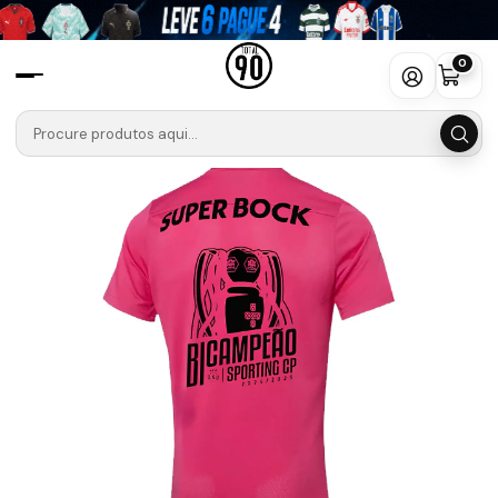
Início
Camisolas
Liga Portugal Betclic
SPORTING 🦁🟢
Especial
Camisola Sporting CP Bicampeão Quarto - 24/25
0