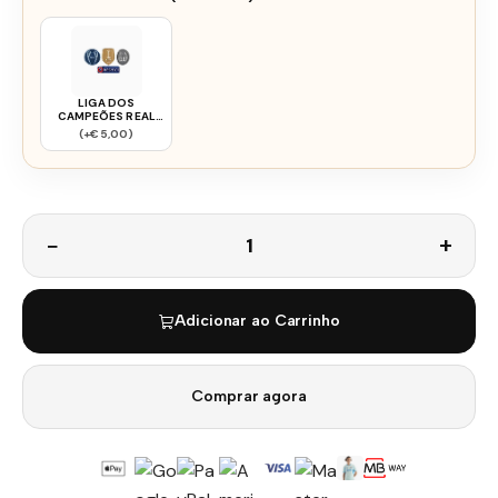
LIGA DOS
CAMPEÕES REAL
MADRID 1617
(+€5,00)
Quantidade
Adicionar ao Carrinho
Comprar agora