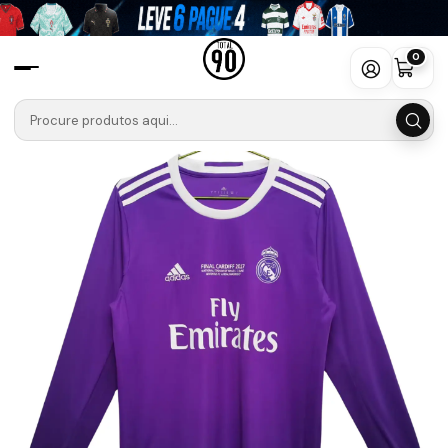
Início
Camisolas
La Liga
Real Madrid
Camisola Real Madrid Final UCL 16/17 Retro - Manga Comprida
0