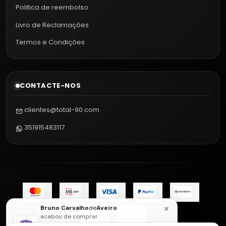
Politica de reembolso
Livro de Reclamações
Termos e Condições
CONTACTE-NOS
clientes@total-90.com
351915483117
×
Bruno Carvalho
de
Aveiro
acabou de comprar
Camisola Real Madrid Final UCL 16/17