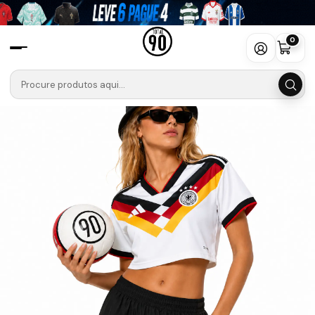
Início
Seleções
Alemanha
Camisola Principal Alemanha 2026 - Croptop Feminino
0