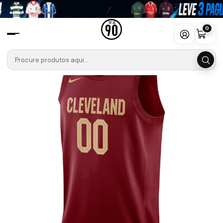
Início
Camisolas
Camisola Nike Vermelho Cleveland Cavaliers
0