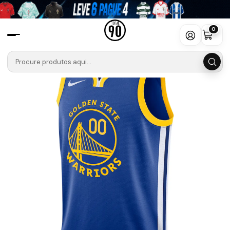
Início
Camisolas
Camisola Nike Azul Golden State Warriors
0