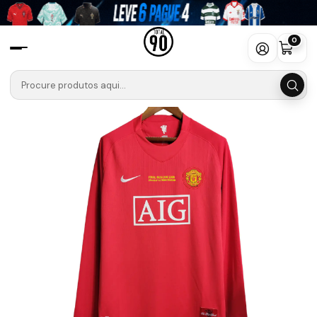
Início
Camisolas
Premier League
Manchester United
Camisola Man Utd Final UCL 07/08 Retro - Manga Comprida
0