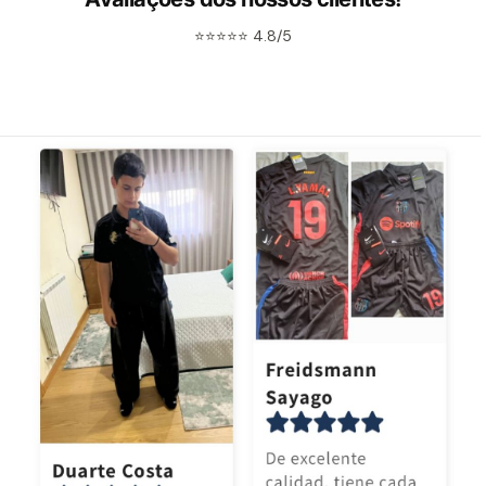
⭐⭐⭐⭐⭐ 4.8/5