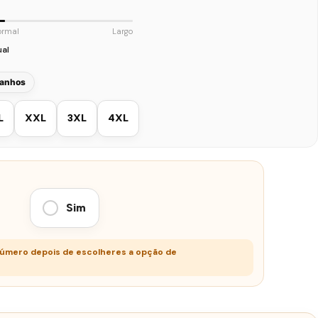
ormal
Largo
ual
manhos
L
XXL
3XL
4XL
Sim
número depois de escolheres a opção de