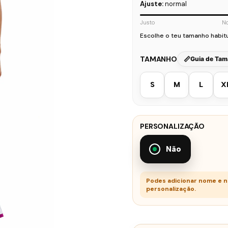
Ajuste:
normal
Justo
N
Escolhe o teu tamanho habit
TAMANHO
Guia de Ta
S
M
L
X
PERSONALIZAÇÃO
Não
Podes adicionar nome e 
personalização.