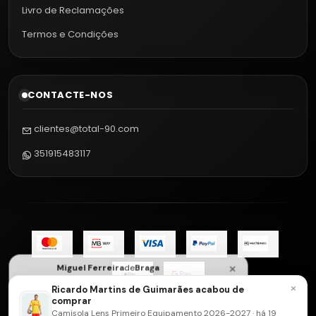
Livro de Reclamações
Termos e Condições
CONTACTE-NOS
clientes@total-90.com
351915483117
×
Miguel Ferreira
de
Braga
acabou de comprar
×
Ricardo Martins de Guimarães acabou de
Camisola Lens Primeiro Equipamento
comprar
2026-2027
Envie-nos uma mensagem de
Camisola Lens Primeiro Equipamento 2026-2027 · há 19