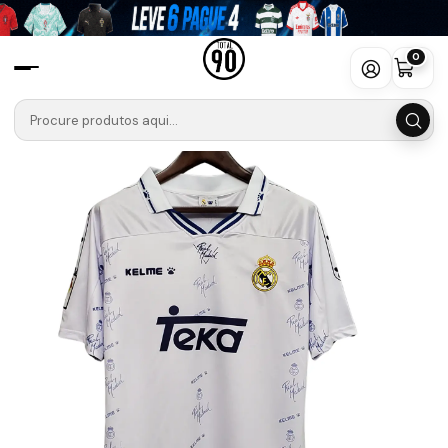
Início
Camisolas
La Liga
Real Madrid
Camisola KELME Principal Real Madrid 94/96 Retro
0