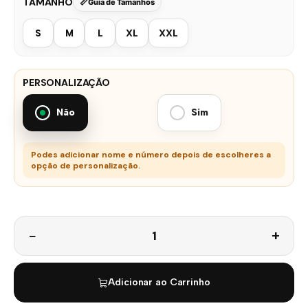
TAMANHO
Guia de Tamanhos
S
M
L
XL
XXL
PERSONALIZAÇÃO
Não
Sim
Podes adicionar nome e número depois de escolheres a
opção de personalização.
Quantidade
Adicionar ao Carrinho