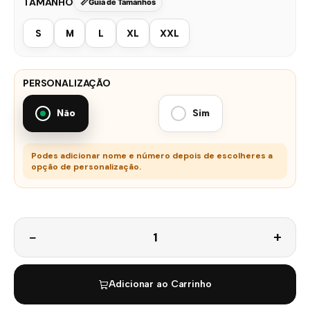
TAMANHO
Guia de Tamanhos
S
M
L
XL
XXL
PERSONALIZAÇÃO
Não
Sim
Podes adicionar nome e número depois de escolheres a
opção de personalização.
Quantidade
Adicionar ao Carrinho