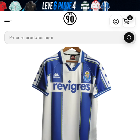
Início
Camisolas
Liga Portugal Betclic
PORTO 🐉🔵
Retro
Camisola Kappa Principal FC Porto 97-99
0