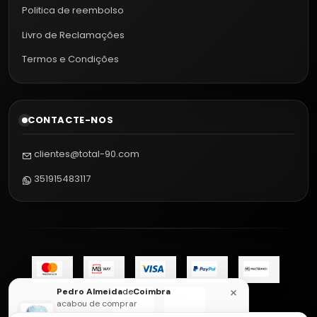
Politica de reembolso
Livro de Reclamações
Termos e Condições
CONTACTE-NOS
clientes@total-90.com
351915483117
×
Pedro Almeida
de
Coimbra
acabou de comprar
Camisola Juventus Alternativo