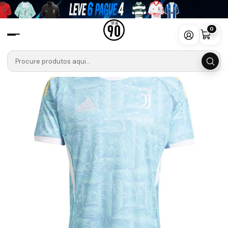
Início
Camisolas
Serie A
Juventus
Camisola Juventus Alternativo Equipamento 25/26
0