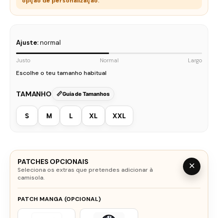
opção de personalização.
Ajuste:
normal
Justo
Normal
Largo
Escolhe o teu tamanho habitual
TAMANHO
Guia de Tamanhos
S
M
L
XL
XXL
PATCHES OPCIONAIS
×
Seleciona os extras que pretendes adicionar à
camisola.
PATCH MANGA (OPCIONAL)