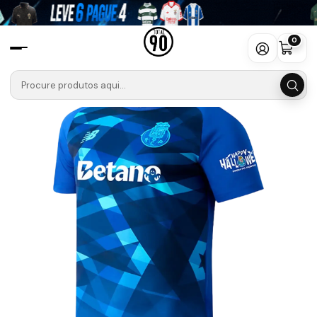
Início
Camisolas
Liga Portugal Betclic
PORTO 🐉🔵
Especial
Camisola FC Porto Edição Especial Halloween 24/25
0