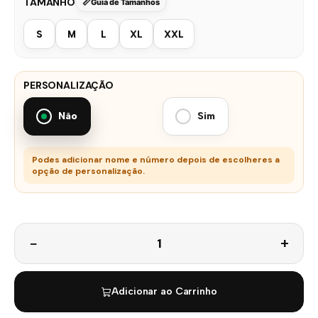
TAMANHO
Guia de Tamanhos
S
M
L
XL
XXL
PERSONALIZAÇÃO
Não
Sim
Podes adicionar nome e número depois de escolheres a
opção de personalização.
Quantidade
Adicionar ao Carrinho