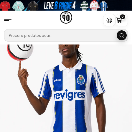
Início
Camisolas
Liga Portugal Betclic
PORTO 🐉🔵
Retro
Camisola FC Porto 95/96 Retro
0