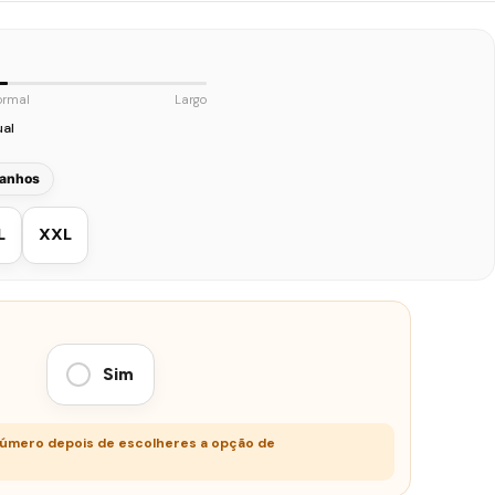
ormal
Largo
ual
manhos
L
XXL
Sim
número depois de escolheres a opção de