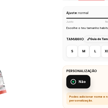
Ajuste:
normal
Justo
N
Escolhe o teu tamanho habit
TAMANHO
Guia de Ta
S
M
L
X
PERSONALIZAÇÃO
Não
Podes adicionar nome e 
personalização.