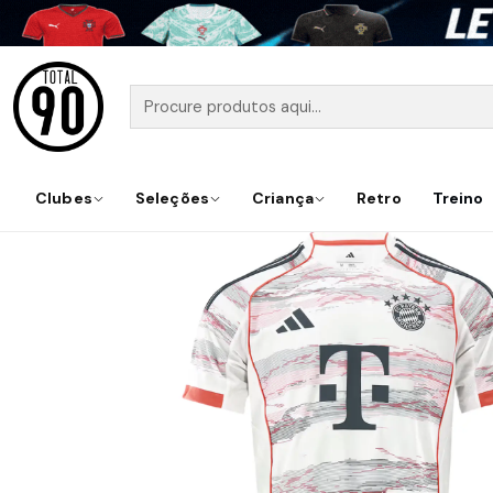
Início
Cami
Clubes
Seleções
Criança
Retro
Treino