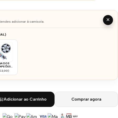
×
tendes adicionar à camisola.
AL)
GA DOS
MPEÕES
ERN 2526
€2,00)
Adicionar ao Carrinho
Comprar agora