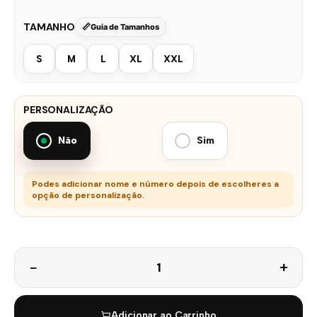
TAMANHO
Guia de Tamanhos
S
M
L
XL
XXL
PERSONALIZAÇÃO
Não
Sim
Podes adicionar nome e número depois de escolheres a
opção de personalização.
Quantidade
Adicionar ao Carrinho