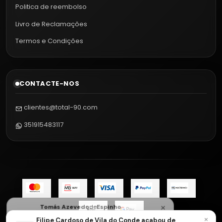
Politica de reembolso
Livro de Reclamações
Termos e Condições
CONTACTE-NOS
clientes@total-90.com
351915483117
×
Tomás Azevedo
de
Espinho
acabou de comprar
×
Filipe Cardoso de Vila do Conde acabou de
Camisola Celta de Vigo Alternativa