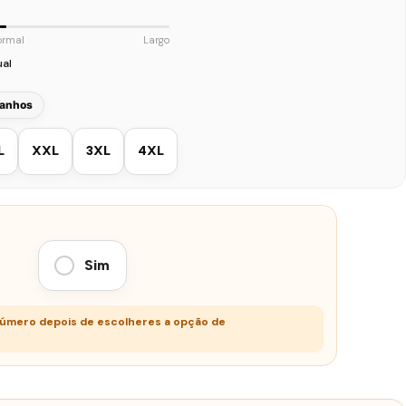
ormal
Largo
ual
manhos
L
XXL
3XL
4XL
Sim
número depois de escolheres a opção de