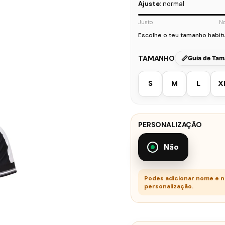
Ajuste:
normal
Justo
N
Escolhe o teu tamanho habit
TAMANHO
Guia de Ta
S
M
L
X
PERSONALIZAÇÃO
Não
Podes adicionar nome e 
personalização.