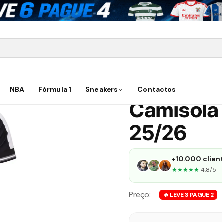
Camisolas
Brasileirão
Botafogo
Camisola Botafogo Principal
Novo |
174
vendidos
NBA
Fórmula 1
Sneakers
👀
4
Contactos
pessoas a ver agora
Camisola 
25/26
+10.000 client
★★★★★
4.8/5