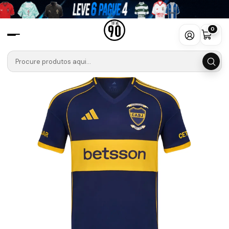
Início
Camisolas
Outras Ligas
Camisola Boca Juniors Principal 25/26
0