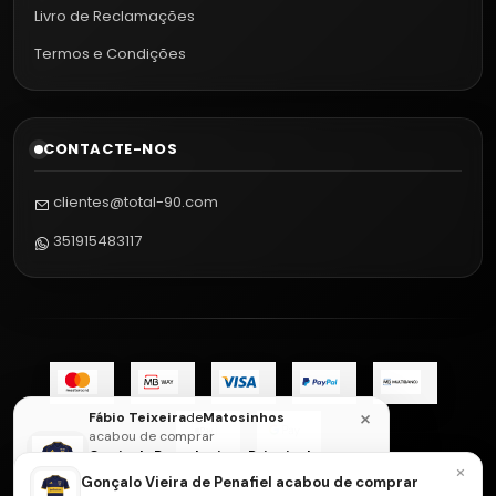
Livro de Reclamações
Termos e Condições
CONTACTE-NOS
clientes@total-90.com
351915483117
×
Fábio Teixeira
de
Matosinhos
acabou de comprar
Camisola Boca Juniors Principal
×
25/26
Envie-nos uma mensagem de
Gonçalo Vieira de Penafiel acabou de comprar