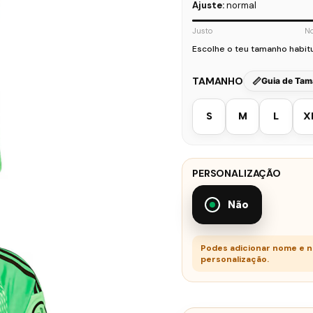
Ajuste:
normal
Justo
N
Escolhe o teu tamanho habit
TAMANHO
Guia de Ta
S
M
L
X
PERSONALIZAÇÃO
Não
Podes adicionar nome e 
personalização.