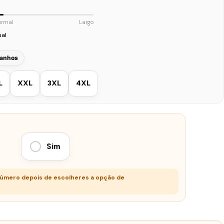
ormal
Largo
ual
manhos
L
XXL
3XL
4XL
Sim
número depois de escolheres a opção de