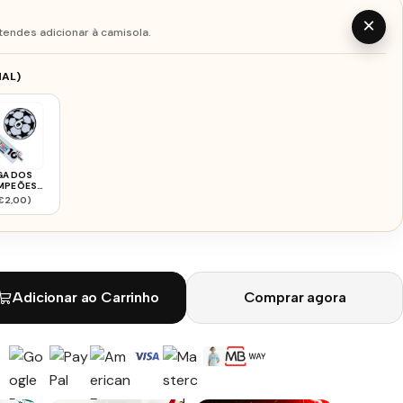
×
tendes adicionar à camisola.
AL)
GA DOS
MPEÕES
ERN 2526
€2,00)
Adicionar ao Carrinho
Comprar agora