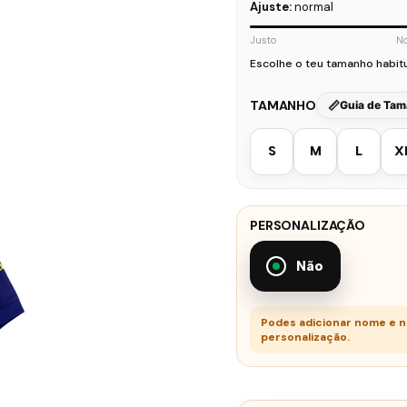
Ajuste:
normal
Justo
N
Escolhe o teu tamanho habit
TAMANHO
Guia de Ta
S
M
L
X
PERSONALIZAÇÃO
Não
Podes adicionar nome e 
personalização.