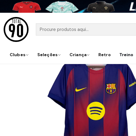
Início
Cam
Clubes
Seleções
Criança
Retro
Treino