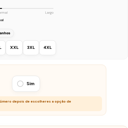
ormal
Largo
ual
manhos
L
XXL
3XL
4XL
Sim
número depois de escolheres a opção de