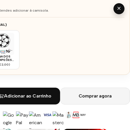
×
tendes adicionar à camisola.
AL)
GA DOS
MPEÕES
RCELONA
€2,00)
2526
Adicionar ao Carrinho
Comprar agora